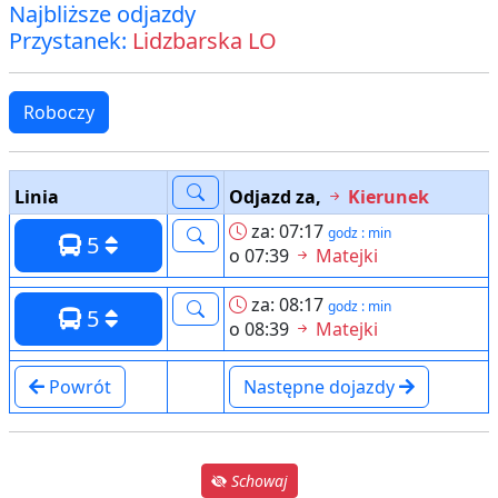
Najbliższe odjazdy
Przystanek:
Lidzbarska LO
Roboczy
Linia
Odjazd za,
Kierunek
za: 07:17
godz : min
5
o 07:39
Matejki
za: 08:17
godz : min
5
o 08:39
Matejki
Powrót
Następne dojazdy
Schowaj