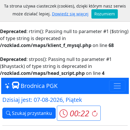
Ta strona używa ciasteczek (cookies), dzięki którym nasz serwis
Warning
: Trying to access array offset on value of type
może działać lepiej.
Dowiedz się więcej
Rozumiem
bool in
/rozklad.com/maps/klient_f_mysql.php
on line
68
Deprecated
: rtrim(): Passing null to parameter #1 ($string)
of type string is deprecated in
/rozklad.com/maps/klient_f_mysql.php
on line
68
Deprecated
: strpos(): Passing null to parameter #1
($haystack) of type string is deprecated in
/rozklad.com/maps/head_script.php
on line
4
Brodnica PGK
Dzisiaj jest: 07-08-2026, Piątek
00:22
Szukaj przystanku