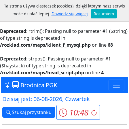
Ta strona używa ciasteczek (cookies), dzięki którym nasz serwis
Warning
: Trying to access array offset on value of type
może działać lepiej.
Dowiedz się więcej
Rozumiem
bool in
/rozklad.com/maps/klient_f_mysql.php
on line
68
Deprecated
: rtrim(): Passing null to parameter #1 ($string)
of type string is deprecated in
/rozklad.com/maps/klient_f_mysql.php
on line
68
Deprecated
: strpos(): Passing null to parameter #1
($haystack) of type string is deprecated in
/rozklad.com/maps/head_script.php
on line
4
Brodnica PGK
Dzisiaj jest: 06-08-2026, Czwartek
10:48
Szukaj przystanku