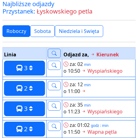
Najbliższe odjazdy
Przystanek:
Łyskowskiego petla
Roboczy
Sobota
Niedziela i Swięta
Linia
Odjazd za,
Kierunek
za: 02
min
3
o 10:50
Wyspiańskiego
za: 12
min
2
o 11:00
za: 35
min
3
o 11:23
Wyspiańskiego
za: 01:02
godz : min
2
o 11:50
Wapna pętla